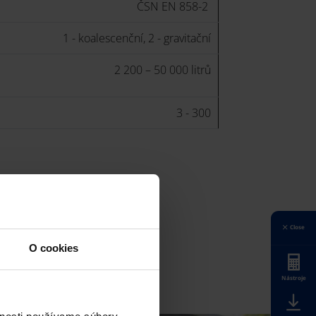
ČSN EN 858-2
1 - koalescenční, 2 - gravitační
2 200 – 50 000 litrů
3 - 300
Close
O cookies
Nástroje