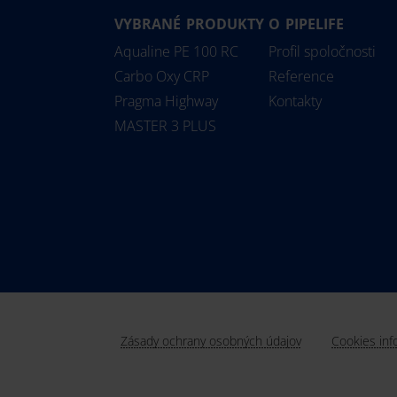
VYBRANÉ PRODUKTY
O PIPELIFE
Aqualine PE 100 RC
Profil spoločnosti
Carbo Oxy CRP
Reference
Pragma Highway
Kontakty
MASTER 3 PLUS
Zásady ochrany osobných údajov
Cookies inf