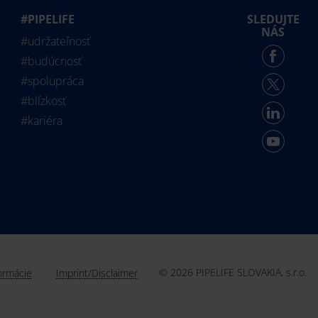
#PIPELIFE
SLEDUJTE
NÁS
#udržateľnosť
#budúcnosť
#spolupráca
#blízkosť
#kariéra
© 2026 PIPELIFE SLOVAKIA, s.r.o.
ormácie
Imprint/Disclaimer