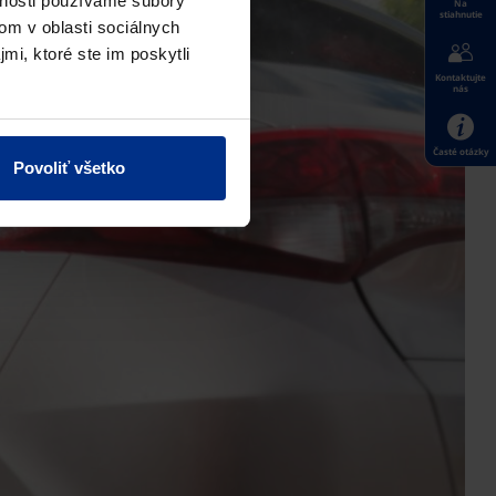
vnosti používame súbory
Na
stiahnutie
om v oblasti sociálnych
mi, ktoré ste im poskytli
Kontaktujte
nás
Časté otázky
Povoliť všetko