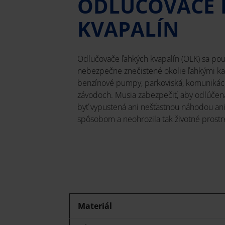
ODLUČOVAČE 
KVAPALÍN
Odlučovače ľahkých kvapalín (OLK) sa použ
nebezpečne znečistené okolie ľahkými ka
benzínové pumpy, parkoviská, komunikáci
závodoch. Musia zabezpečiť, aby odlúčen
byť vypustená ani nešťastnou náhodou an
spôsobom a neohrozila tak životné prostr
Materiál