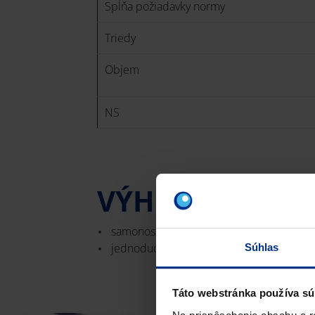
Spĺňa požiadavky normy
Triedy
Objem
NS
VÝHODY
samonosná konštrukcia nádrže,
jednoduchá manipulácia a inštalácia
Súhlas
Táto webstránka používa sú