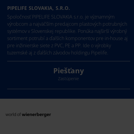
PIPELIFE SLOVAKIA, S.R.O.
Spoločnosť PIPELIFE SLOVAKIA s.r.o. je významným
výrobcom a najväčším predajcom plastových potrubných
systémov v Slovenskej republike. Ponúka najširší výrobný
sortiment potrubí a ďalších komponentov pre in-house aj
pre inžinierske siete z PVC, PE a PP. Ide o výrobky
tuzemské aj z ďalších závodov holdingu Pipelife.
Piešťany
Zastúpenie