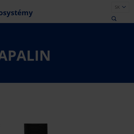
SK
osystémy
APALIN