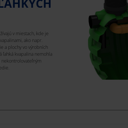
ĽAHKÝCH
ívajú v miestach, kde je
vapalinami, ako napr.
e a plochy vo výrobních
á ľahká kvapalina nemohla
i nekontrolovateľným
edie.