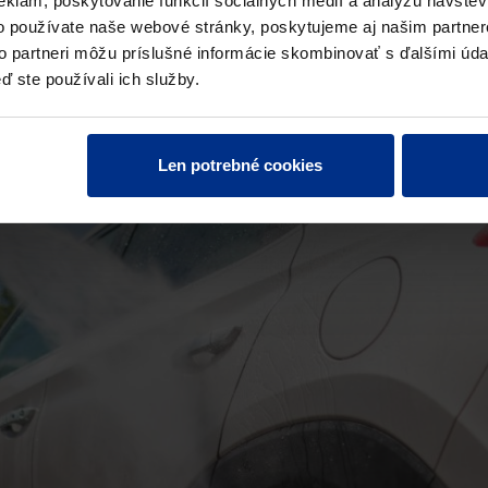
eklám, poskytovanie funkcií sociálnych médií a analýzu návšte
o používate naše webové stránky, poskytujeme aj našim partner
to partneri môžu príslušné informácie skombinovať s ďalšími údaj
ď ste používali ich služby.
Len potrebné cookies