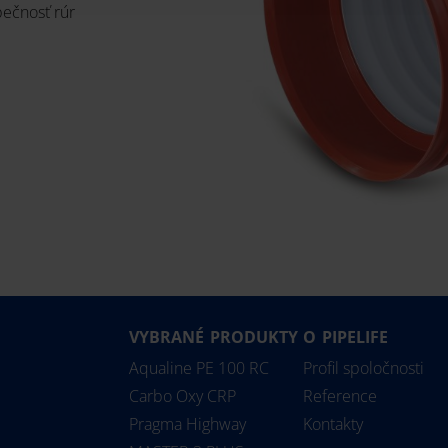
pečnosť rúr
VYBRANÉ PRODUKTY
O PIPELIFE
Aqualine PE 100 RC
Profil spoločnosti
Carbo Oxy CRP
Reference
Pragma Highway
Kontakty