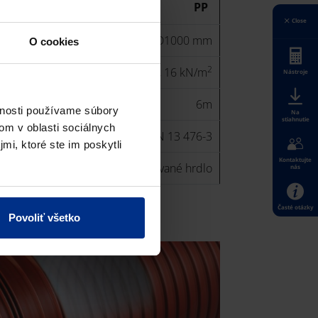
PP
Close
OD160, ID200 až ID1000 mm
O cookies
2
2
12 kN/m
, 16 kN/m
Nástroje
6m
vnosti používame súbory
Na
stiahnutie
om v oblasti sociálnych
STN EN 13 476-3
mi, ktoré ste im poskytli
Kontaktujte
cez integrované hrdlo
nás
Časté otázky
Povoliť všetko