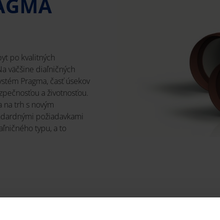
RAGMA
yt po kvalitných
a väčšine diaľničných
systém Pragma, časť úsekov
ezpečnosťou a životnosťou.
a na trh s novým
ndardnými požiadavkami
aľničného typu, a to