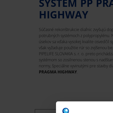
SYSTÉM PP P
HIGHWAY
Súčasné rekonštrukcie diaľnic zvyšujú dop
potrubných systémoch z polypropylénu. N
úsekov sa vďaka vysokej kvalite osvedčil 
však vyžaduje použitie rúr so zvýšenou b
PIPELIFE SLOVAKIA s. r. o. preto prichádz
systémom so zosilnenou stenou s nadšta
normy, špeciálne vyvinutými pre stavby di
PRAGMA HIGHWAY
.