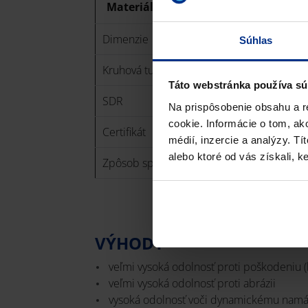
Materiál
Dimenzie
Súhlas
Kruhová tuhosť
Táto webstránka používa sú
SDR
Na prispôsobenie obsahu a r
cookie. Informácie o tom, ak
Certifikát
médií, inzercie a analýzy. Tí
alebo ktoré od vás získali, ke
Zpôsob spájania
VÝHODY
veľmi vysoká odolnosť proti poškodeniu (
veľmi vysoká odolnosť proti abrázii
vysoká odolnosť voči dynamickému namá