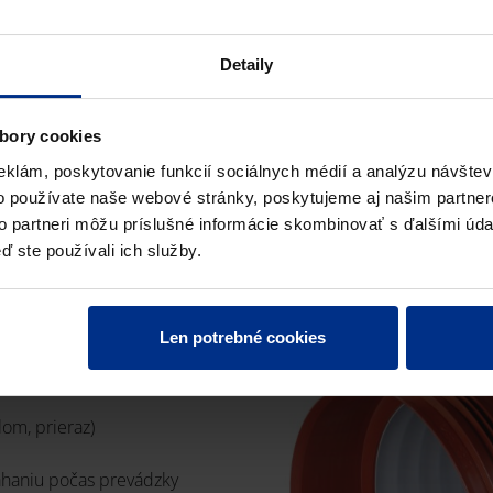
Detaily
bory cookies
eklám, poskytovanie funkcií sociálnych médií a analýzu návšte
o používate naše webové stránky, poskytujeme aj našim partner
to partneri môžu príslušné informácie skombinovať s ďalšími údaj
ď ste používali ich služby.
Len potrebné cookies
lom, prieraz)
haniu počas prevádzky