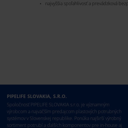
najvyššia spoľahlivosť a prevádzková bez
PIPELIFE SLOVAKIA, S.R.O.
Spoločnosť PIPELIFE SLOVAKIA s.r.o. je významným
výrobcom a najväčším predajcom plastových potrubných
systémov v Slovenskej republike. Ponúka najširší výrobný
sortiment potrubí a ďalších komponentov pre in-house aj