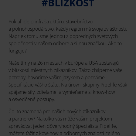
#BLÍZKOSŤ
Pokiaľ ide o infraštruktúru, stavebníctvo
a poľnohospodárstvo, každý región má svoje zvláštnosti.
Napriek tomu sme jednou z popredných svetových
spoločností v našom odbore a silnou značkou. Ako to
funguje?
Naše tímy na 26 miestach v Európe a USA zostávajú
v blízkosti miestnych zákazníkov. Takto chápeme vaše
potreby, hovoríme vašim jazykom a poznáme
špecifikácie vášho štátu. Na úrovni skupiny Pipelife však
spájame sily, zdieľame a vymieňame si know-how
a osvedčené postupy.
Čo to znamená pre našich nových zákazníkov
a partnerov? Nakoľko vás môže vašim projektom
sprevádzať jeden dôveryhodný špecialista Pipelife,
môžete ťažiť z kow-how a odborných znalostí celého