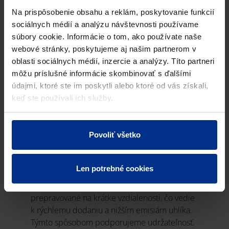
Na prispôsobenie obsahu a reklám, poskytovanie funkcií
sociálnych médií a analýzu návštevnosti používame
súbory cookie. Informácie o tom, ako používate naše
webové stránky, poskytujeme aj našim partnerom v
oblasti sociálnych médií, inzercie a analýzy. Títo partneri
môžu príslušné informácie skombinovať s ďalšími
údajmi, ktoré ste im poskytli alebo ktoré od vás získali,
keď ste používali ich služby.
KRÁTKÁ PREPRAVA -
NÍZKE EMISIE
Povoliť všetko
Objednávanie produktov Pipelife znamená
objednávanie regionálnych produktov. Naše
Len potrebné cookies
produkty nie sú dodávané zo zámoria, máme
závody po celej Európe. Naše výrobky sú teda
prepravované na krátke vzdialenosti, čo vedie
k rýchlemu dodaniu a nižším emisiám uhlíka.
Týmto spôsobom podporujeme udržateľnosť.