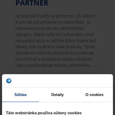
PARTNER
Spoločnosť Pipelife je prítomná v 26 štátoch.
A pre nás byť prítomný vo vašom štáte, to
neznamená mať tam iba obchodného
zástupcu. Máme veľký tím odborníkov, ktorí
vás podporujú a vo väčšine štátov máme tiež
závody, kde vyrábame naše produkty. Týmto
spôsobom môžeme efektívne komunikovať,
koordinovať a dodávať produkty v krátkom
čase a posilňovať tak miestnu ekonomiku.
Súhlas
Detaily
O cookies
Táto webstránka používa súbory cookies