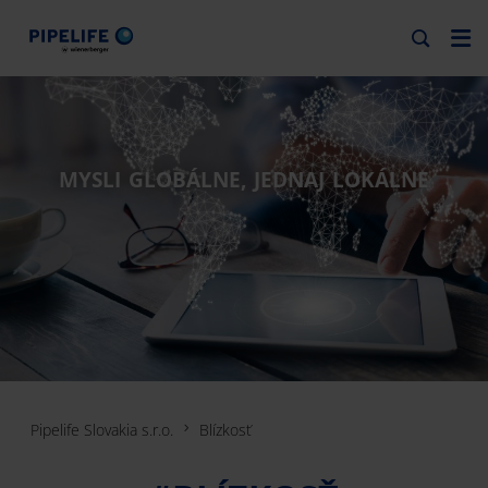
MYSLI GLOBÁLNE, JEDNAJ LOKÁLNE
Pipelife Slovakia s.r.o.
Blízkosť