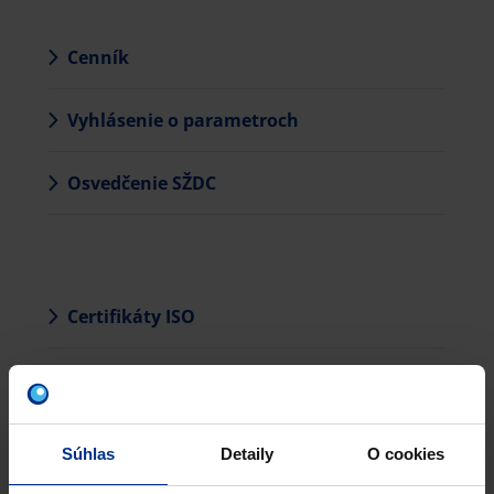
Cenník
Vyhlásenie o parametroch
Osvedčenie SŽDC
Certifikáty ISO
Ekoznačky
VODP
Súhlas
Detaily
O cookies