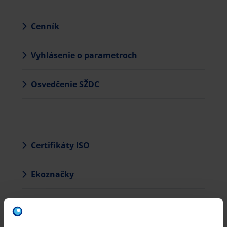
Cenník
Vyhlásenie o parametroch
Osvedčenie SŽDC
Certifikáty ISO
Ekoznačky
VODP