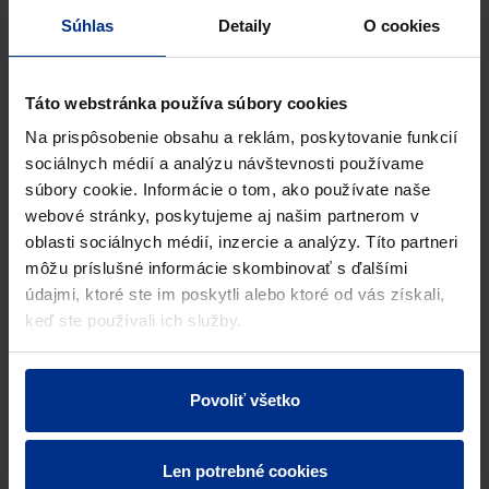
Súhlas
Detaily
O cookies
Výrobkové certifikáty
Táto webstránka používa súbory cookies
Na prispôsobenie obsahu a reklám, poskytovanie funkcií
Výpočtové programy
sociálnych médií a analýzu návštevnosti používame
súbory cookie. Informácie o tom, ako používate naše
Reklamačný protokol
webové stránky, poskytujeme aj našim partnerom v
oblasti sociálnych médií, inzercie a analýzy. Títo partneri
môžu príslušné informácie skombinovať s ďalšími
údajmi, ktoré ste im poskytli alebo ktoré od vás získali,
Pipelife Slovakia s.r.o.
Na stiahnutie
Garancia
keď ste používali ich služby.
GARANCIA
Povoliť všetko
PREHLÁSENIE O
ZÁRUKE - HT
PREHLÁSENIE O
Len potrebné cookies