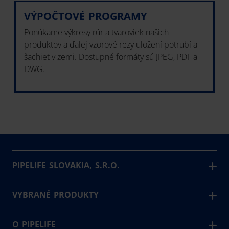
VÝPOČTOVÉ PROGRAMY
Ponúkame výkresy rúr a tvaroviek našich
produktov a ďalej vzorové rezy uložení potrubí a
šachiet v zemi. Dostupné formáty sú JPEG, PDF a
DWG.
PIPELIFE SLOVAKIA, S.R.O.
Spoločnosť PIPELIFE SLOVAKIA s.r.o. je významným
výrobcom a najväčším predajcom plastových
VYBRANÉ PRODUKTY
potrubných systémov v Slovenskej republike. Ponúka
Aqualine PE 100 RC
najširší výrobný sortiment potrubí a ďalších
Carbo Oxy CRP
O PIPELIFE
komponentov pre in-house aj pre inžinierske siete z