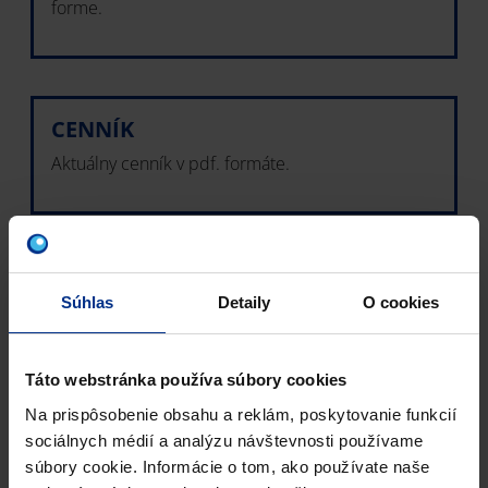
forme.
CENNÍK
Aktuálny cenník v pdf. formáte.
CERTIFIKÁTY ISO
Súhlas
Detaily
O cookies
Pipelife má certifikován systém řízení jakosti a
systém environmentálního managementu, systém
BOZP a energetický systém.
Táto webstránka používa súbory cookies
Na prispôsobenie obsahu a reklám, poskytovanie funkcií
sociálnych médií a analýzu návštevnosti používame
súbory cookie. Informácie o tom, ako používate naše